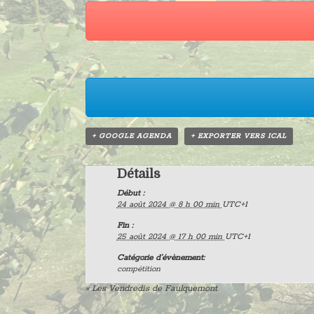
+ GOOGLE AGENDA
+ EXPORTER VERS ICAL
Détails
Début :
24 août 2024 @ 8 h 00 min
UTC+1
Fin :
25 août 2024 @ 17 h 00 min
UTC+1
Catégorie d’évènement:
compétition
«
Les Vendredis de Faulquemont