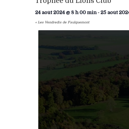
Trophée du Lions Club
24 août 2024 @ 8 h 00 min
-
25 août 202
«
Les Vendredis de Faulquemont