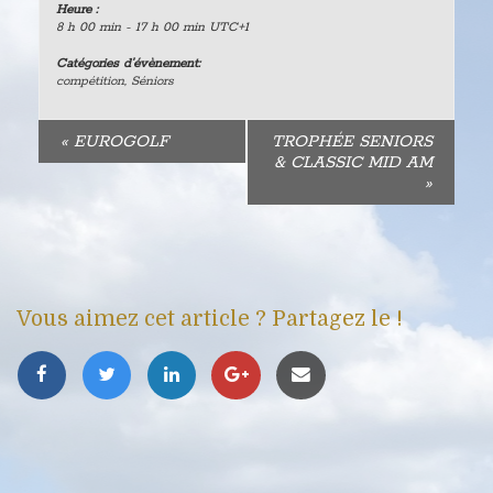
Heure :
8 h 00 min - 17 h 00 min
UTC+1
Catégories d’évènement:
compétition
,
Séniors
«
EUROGOLF
TROPHÉE SENIORS
& CLASSIC MID AM
»
Vous aimez cet article ? Partagez le !