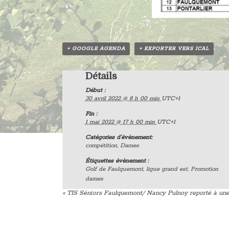
+ GOOGLE AGENDA
+ EXPORTER VERS ICAL
Détails
Début :
30 avril 2022 @ 8 h 00 min
UTC+1
Fin :
1 mai 2022 @ 17 h 00 min
UTC+1
Catégories d’évènement:
compétition
,
Dames
Étiquettes évènement :
Golf de Faulquemont
,
ligue grand est
,
Promotion
dames
«
TIS Séniors Faulquemont/ Nancy Pulnoy reporté à une 