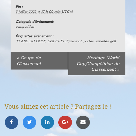
Fin :
3 juillet 2022 @ 17 h 00 min
UTC+1
Catégorie d’évènement:
compétition
Étiquettes évènement :
30 ANS DU GOLF
,
Golf de Faulquemont
,
portes ouvertes golf
«
Coupe de
Heritage World
Classement
Cup/Compétition de
Classement
»
Vous aimez cet article ? Partagez le !