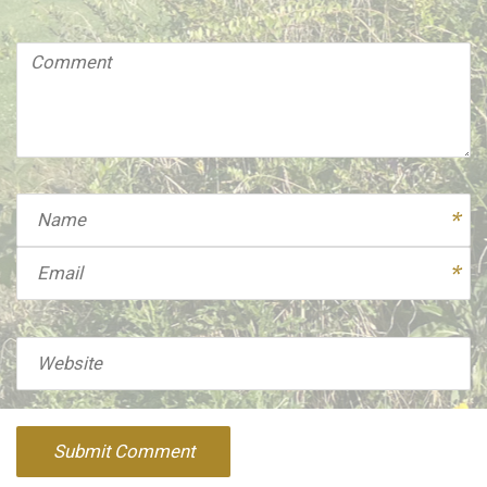
Comment
(
*
)
Name
Email
Website