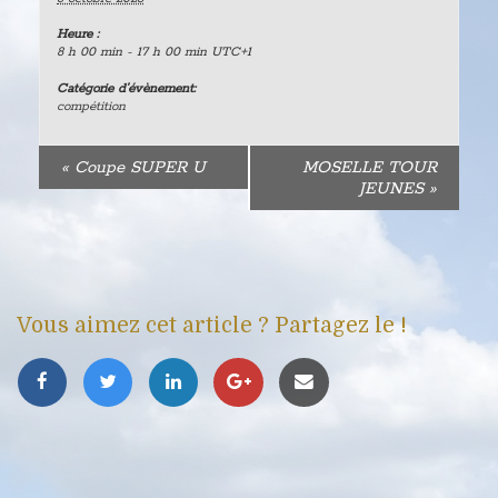
Heure :
8 h 00 min - 17 h 00 min
UTC+1
Catégorie d’évènement:
compétition
«
Coupe SUPER U
MOSELLE TOUR
JEUNES
»
Vous aimez cet article ? Partagez le !