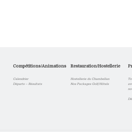
Compétitions/Animations
Restauration/Hostellerie
P
Calendrier
Hostellerie du Chambellan
To
Départs – Résultats
Nos Packages Golf/Hôtels
av
no
Dé