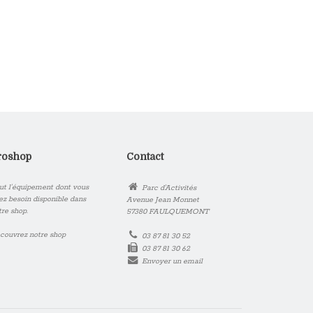
roshop
Contact
ut l’équipement dont vous
Parc d'Activités
ez besoin disponible dans
Avenue Jean Monnet
tre shop.
57380 FAULQUEMONT
couvrez notre shop
03 87 81 30 52
03 87 81 30 62
Envoyer un email