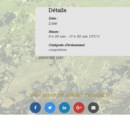
Détails
Date :
3 mai
Heure :
8 h 00 min - 17 h 00 min
UTC+1
Catégorie d’évènement:
compétition
«
SENIORS DAY
Vous aimez cet article ? Partagez le !