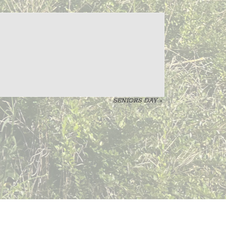
SENIORS DAY
»