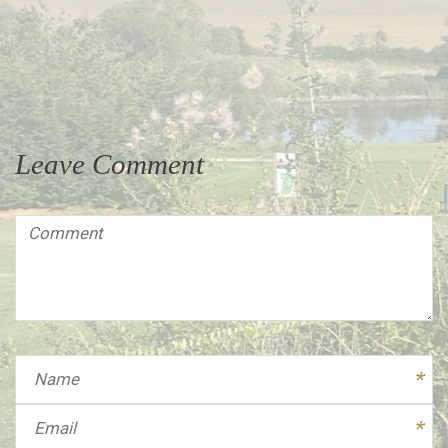
Leave Comment
Comment
(
*
)
Name
Email