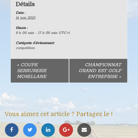
Détails
Date :
16 juin 2023
Heure :
8 h 00 min - 17 h 00 min
UTC+1
Catégorie d’évènement:
compétition
«
COUPE
CHAMPIONNAT
SERRURERIE
GRAND EST GOLF
MOSELLANE
ENTREPRISE
»
Vous aimez cet article ? Partagez le !