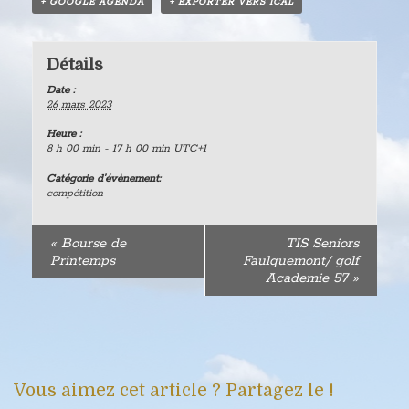
+ GOOGLE AGENDA
+ EXPORTER VERS ICAL
Détails
Date :
26 mars 2023
Heure :
8 h 00 min - 17 h 00 min
UTC+1
Catégorie d’évènement:
compétition
«
Bourse de
TIS Seniors
Printemps
Faulquemont/ golf
Academie 57
»
Vous aimez cet article ? Partagez le !