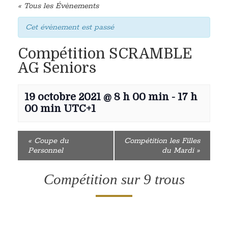
« Tous les Évènements
Cet évènement est passé
Compétition SCRAMBLE
AG Seniors
19 octobre 2021 @ 8 h 00 min
-
17 h
00 min
UTC+1
«
Coupe du
Compétition les Filles
Personnel
du Mardi
»
Compétition sur 9 trous