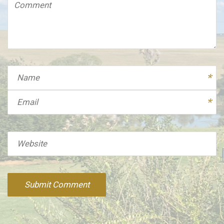
Comment
(
*
)
Name
Email
Website