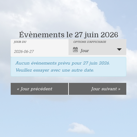
Évènements le 27 juin 2026
Recherche
Rechercher
JOUR DU
OPTIONS D’AFFICHAGE
Navigation
Jour
Évènements
de
et
Aucun évènements prévu pour
27 juin 2026
.
vues
navigation
Veuillez essayer avec une autre date.
évènement
de
«
Jour précédent
Jour suivant
»
vues
Évènements