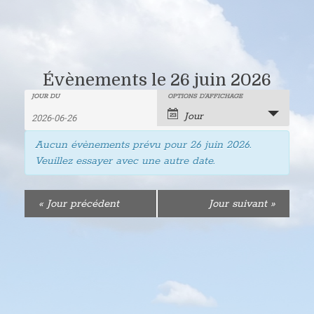
Évènements le 26 juin 2026
Recherche
Rechercher
JOUR DU
OPTIONS D’AFFICHAGE
Navigation
Jour
Évènements
de
et
Aucun évènements prévu pour
26 juin 2026
.
vues
navigation
Veuillez essayer avec une autre date.
évènement
de
«
Jour précédent
Jour suivant
»
vues
Évènements