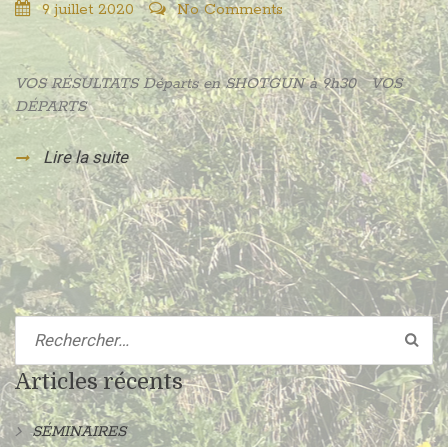
9 juillet 2020
No Comments
VOS RÉSULTATS Départs en SHOTGUN à 9h30 VOS
DÉPARTS
Lire la suite
Articles récents
SÉMINAIRES