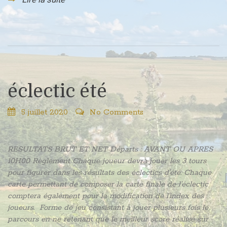
éclectic été
5 juillet 2020
No Comments
RESULTATS BRUT ET NET Départs : AVANT OU APRES
10H00 Règlement Chaque joueur devra jouer les 3 tours
pour figurer dans les résultats des éclectics d’été. Chaque
carte permettant de composer la carte finale de l’éclectic
comptera également pour la modification de l’index des
joueurs. Forme de jeu consistant à jouer plusieurs fois le
parcours en ne retenant que le meilleur score réalisé sur