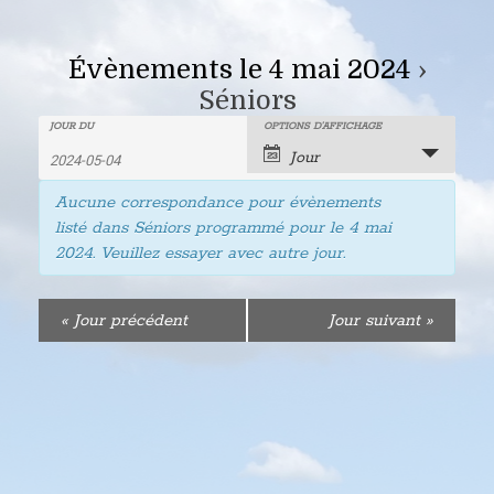
Évènements le 4 mai 2024
›
Séniors
Recherche
Rechercher
JOUR DU
OPTIONS D’AFFICHAGE
Navigation
Jour
Évènements
de
et
Aucune correspondance pour évènements
vues
navigation
listé dans Séniors programmé pour le
4 mai
évènement
2024
. Veuillez essayer avec autre jour.
de
vues
«
Jour précédent
Jour suivant
»
Évènements