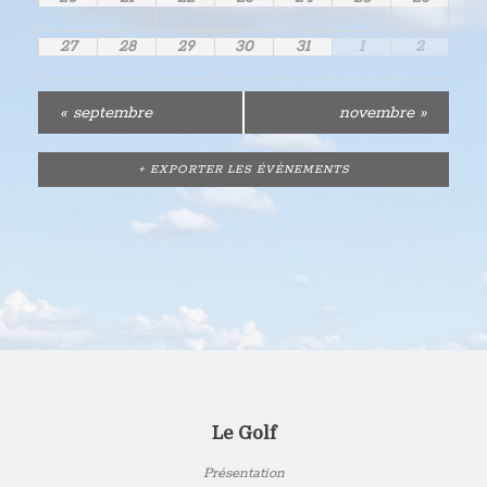
27
28
29
30
31
1
2
«
septembre
novembre
»
+ EXPORTER LES ÉVÈNEMENTS
Le Golf
Présentation