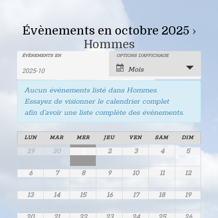
Évènements en octobre 2025
›
Hommes
Recherche
Rechercher
ÉVÈNEMENTS EN
OPTIONS D’AFFICHAGE
Navigation
Mois
Évènements
de
et
Aucun évènements listé dans Hommes.
vues
navigation
Essayez de visionner le calendrier complet
évènement
afin d’avoir une liste complète des évènements.
de
Calendrier
LUN
MAR
MER
JEU
VEN
SAM
DIM
vues
Calendrier
29
30
1
2
3
4
5
de
de
Évènements
Évènements
6
7
8
9
10
11
12
Évènements
13
14
15
16
17
18
19
20
21
22
23
24
25
26