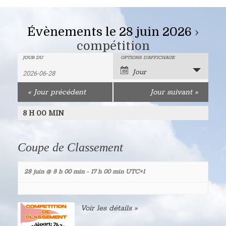
Évènements le 28 juin 2026
›
compétition
Recherche
Rechercher
JOUR DU
OPTIONS D’AFFICHAGE
Navigation
Jour
Évènements
de
et
«
Jour précédent
Jour suivant
»
vues
navigation
évènement
8 H 00 MIN
de
vues
Coupe de Classement
Évènements
28 juin @ 8 h 00 min
-
17 h 00 min
UTC+1
Voir les détails »