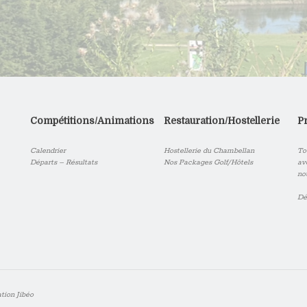
Compétitions/Animations
Restauration/Hostellerie
P
Calendrier
Hostellerie du Chambellan
To
Départs – Résultats
Nos Packages Golf/Hôtels
av
no
Dé
ation
Jibéo