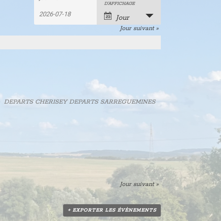
Recherche
Rechercher
Navigation
D’AFFICHAGE
Évènements
de
et
Jour
vues
Jour suivant
»
navigation
évènement
de
vues
Évènements
 inscrire DEPARTS CHERISEY DEPARTS SARREGUEMINES
Jour suivant
»
+ EXPORTER LES ÉVÈNEMENTS