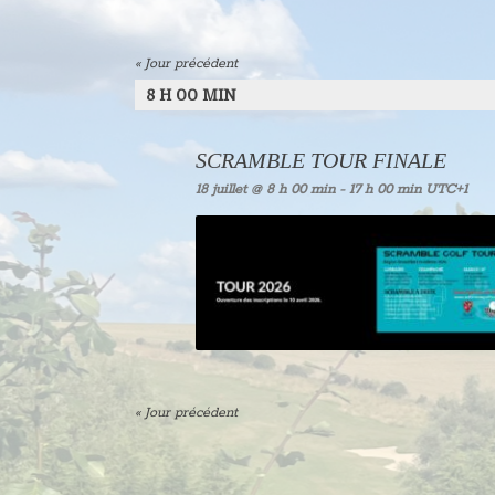
«
Jour précédent
8 H 00 MIN
SCRAMBLE TOUR FINALE
18 juillet @ 8 h 00 min
-
17 h 00 min
UTC+1
«
Jour précédent