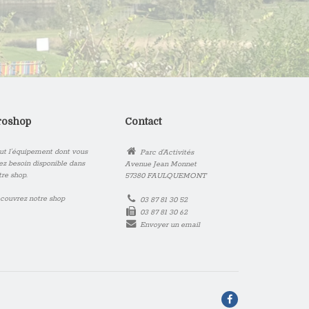
roshop
Contact
ut l’équipement dont vous
Parc d'Activités
ez besoin disponible dans
Avenue Jean Monnet
tre shop.
57380 FAULQUEMONT
couvrez notre shop
03 87 81 30 52
03 87 81 30 62
Envoyer un email