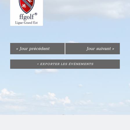
«
Jour précédent
Jour suivant
»
+ EXPORTER LES ÉVÈNEMENTS