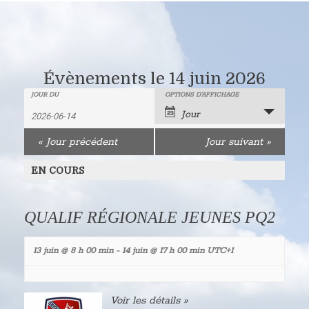
Évènements le 14 juin 2026
Recherche
Rechercher
JOUR DU
OPTIONS D’AFFICHAGE
Navigation
Jour
Évènements
de
et
«
Jour précédent
Jour suivant
»
vues
navigation
évènement
EN COURS
de
vues
QUALIF RÉGIONALE JEUNES PQ2
Évènements
13 juin @ 8 h 00 min
-
14 juin @ 17 h 00 min
UTC+1
Voir les détails »