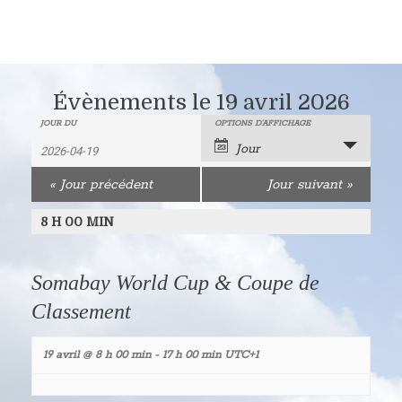
Évènements le 19 avril 2026
Recherche
Rechercher
JOUR DU
OPTIONS D’AFFICHAGE
Navigation
Jour
Évènements
de
et
«
Jour précédent
Jour suivant
»
vues
navigation
évènement
8 H 00 MIN
de
vues
Somabay World Cup & Coupe de
Classement
Évènements
19 avril @ 8 h 00 min
-
17 h 00 min
UTC+1