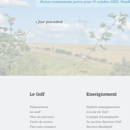
Aucun évènements prévu pour
13 octobre 2025
. Veuil
«
Jour précédent
Le Golf
Enseignement
Présentation
Forfaits enseignements
Le staff
L’école de Golf
Plan du parcours
L’équipe d’enseignants
Carte de scores
La section Sportive Golf
Parcours compact
Section Handigolf