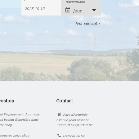
Recherche
Rechercher
Navigation
D’AFFICHAGE
Évènements
de
et
Jour
vues
navigation
Jour suivant
»
évènement
de
vues
Évènements
roshop
Contact
ut l’équipement dont vous
Parc d'Activités
ez besoin disponible dans
Avenue Jean Monnet
tre shop.
57380 FAULQUEMONT
couvrez notre shop
03 87 81 30 52