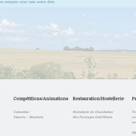
lez essayer avec une autre date.
Compétitions/Animations
Restauration/Hostellerie
P
Calendrier
Hostellerie du Chambellan
To
Départs – Résultats
Nos Packages Golf/Hôtels
av
no
Dé