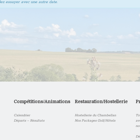
llez essayer avec une autre date.
Compétitions/Animations
Restauration/Hostellerie
P
Calendrier
Hostellerie du Chambellan
To
Départs – Résultats
Nos Packages Golf/Hôtels
av
no
Dé