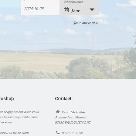
Recherche
Rechercher
Navigation
D’AFFICHAGE
Évènements
de
et
Jour
vues
navigation
Jour suivant
»
évènement
de
vues
Évènements
roshop
Contact
ut l’équipement dont vous
Parc d'Activités
ez besoin disponible dans
Avenue Jean Monnet
tre shop.
57380 FAULQUEMONT
couvrez notre shop
03 87 81 30 52