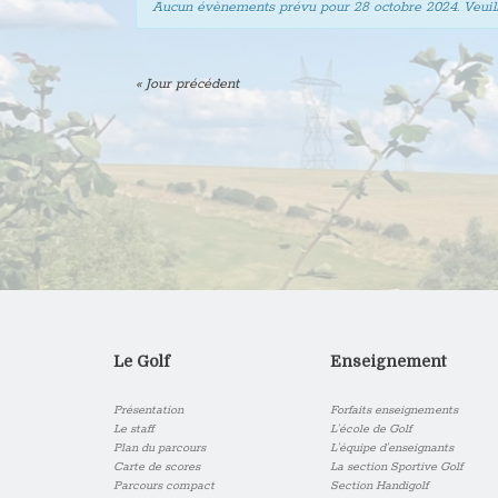
Aucun évènements prévu pour
28 octobre 2024
. Veui
«
Jour précédent
Le Golf
Enseignement
Présentation
Forfaits enseignements
Le staff
L’école de Golf
Plan du parcours
L’équipe d’enseignants
Carte de scores
La section Sportive Golf
Parcours compact
Section Handigolf