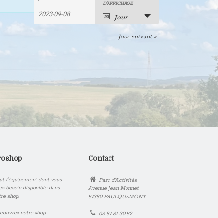
Recherche
Rechercher
Navigation
D’AFFICHAGE
Évènements
de
et
Jour
vues
navigation
Jour suivant
»
évènement
de
vues
Évènements
roshop
Contact
ut l’équipement dont vous
Parc d'Activités
ez besoin disponible dans
Avenue Jean Monnet
tre shop.
57380 FAULQUEMONT
couvrez notre shop
03 87 81 30 52