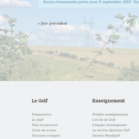
Aucun évènements prévu pour
8 septembre 2023
. Ve
«
Jour précédent
Le Golf
Enseignement
Présentation
Forfaits enseignements
Le staff
L’école de Golf
Plan du parcours
L’équipe d’enseignants
Carte de scores
La section Sportive Golf
Parcours compact
Section Handigolf