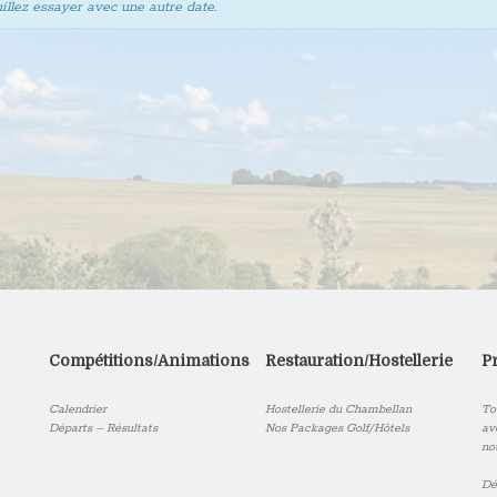
uillez essayer avec une autre date.
Compétitions/Animations
Restauration/Hostellerie
P
Calendrier
Hostellerie du Chambellan
To
Départs – Résultats
Nos Packages Golf/Hôtels
av
no
Dé