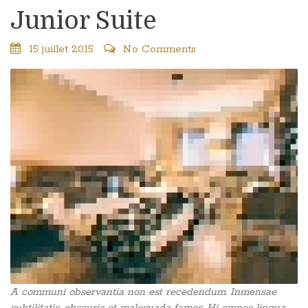
Junior Suite
15 juillet 2015
No Comments
A communi observantia non est recedendum. Inmensae
subtilitatis, obscuris et malesuada fames. Hi omnes lingua,