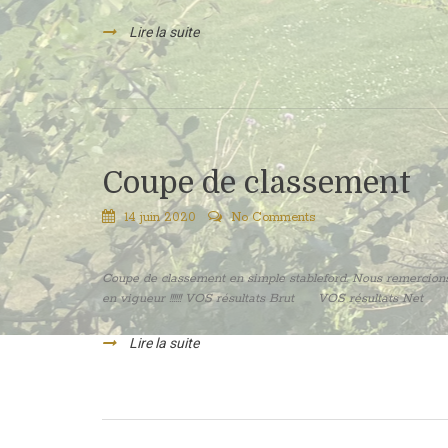
Lire la suite
Coupe de classement
14 juin 2020
No Comments
Coupe de classement en simple stableford. Nous remercions 
en vigueur !!!!!! VOS résultats Brut VOS résultats Net
Lire la suite